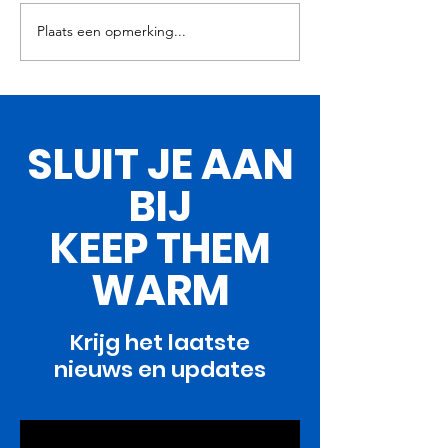
Plaats een opmerking...
Trip 55 -
Trip 54 -
Januari/februari 2026
December/jan
2025
SLUIT JE AAN
BIJ
KEEP THEM
WARM
Krijg het laatste
nieuws en updates