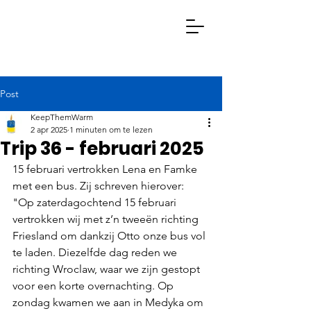
Post
Keep Them Warm
KeepThemWarm
Doneer Nu
Actie Ondernemen
2 apr 2025
1 minuten om te lezen
Trip 36 - februari 2025
15 februari vertrokken Lena en Famke 
met een bus. Zij schreven hierover:
"Op zaterdagochtend 15 februari 
vertrokken wij met z’n tweeën richting 
Friesland om dankzij Otto onze bus vol 
te laden. Diezelfde dag reden we 
richting Wroclaw, waar we zijn gestopt 
voor een korte overnachting. Op 
zondag kwamen we aan in Medyka om 