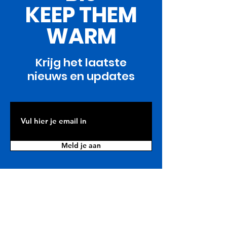
KEEP THEM
WARM
Krijg het laatste
nieuws en updates
Meld je aan