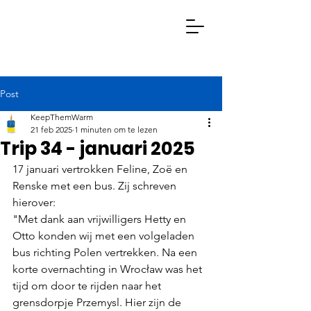
Post
Keep Them Warm
KeepThemWarm
Doneer Nu
Actie Ondernemen
21 feb 2025
1 minuten om te lezen
Trip 34 - januari 2025
17 januari vertrokken Feline, Zoë en 
Renske met een bus. Zij schreven 
hierover:
"Met dank aan vrijwilligers Hetty en 
Otto konden wij met een volgeladen 
bus richting Polen vertrekken. Na een 
korte overnachting in Wrocław was het 
tijd om door te rijden naar het 
grensdorpje Przemysl. Hier zijn de 